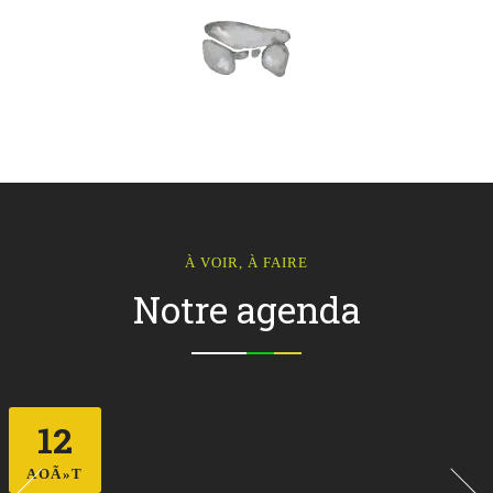
À VOIR, À FAIRE
Notre agenda
12
AOÃ»T