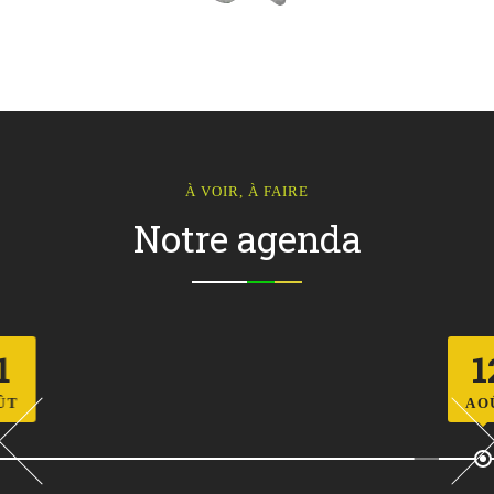
À VOIR, À FAIRE
Notre agenda
12
AOÛT