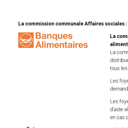
La commission communale Affaires sociales 
La comm
aliment
La comm
distribu
tous le
Les foye
demande
Les foye
d’aide a
en cas 