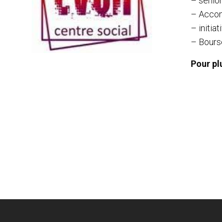
– sénior
– Accom
– initia
– Bours
Pour pl