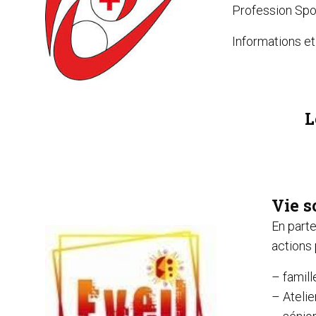
Profession Spo
Informations et
L
Vie s
En parte
actions 
– famill
– Ateli