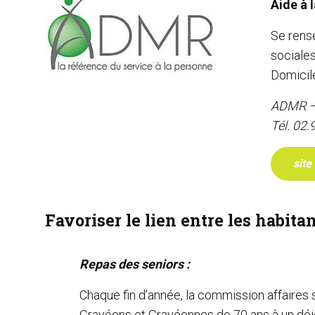
Aide à 
Se rens
sociales
Domicil
ADMR –
Tél. 02.
site
Favoriser le lien entre les habitan
Repas des seniors :
Chaque fin d’année, la commission affaires s
Gravéens et Gravéennes de 70 ans à un déje