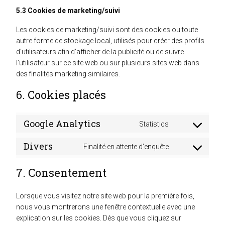
5.3 Cookies de marketing/suivi
Les cookies de marketing/suivi sont des cookies ou toute
autre forme de stockage local, utilisés pour créer des profils
d’utilisateurs afin d’afficher de la publicité ou de suivre
l’utilisateur sur ce site web ou sur plusieurs sites web dans
des finalités marketing similaires.
6. Cookies placés
Google Analytics
Statistics
Consent
to
Divers
Finalité en attente d’enquête
service
Consent
google-
to
analytics
7. Consentement
service
divers
Lorsque vous visitez notre site web pour la première fois,
nous vous montrerons une fenêtre contextuelle avec une
explication sur les cookies. Dès que vous cliquez sur