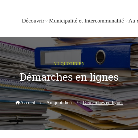
Découvrir
Municipalité et Intercommunalité
Au 
AU QUOTIDIEN
Démarches en lignes
Accueil
/
Au quotidien
/
Démarches en lignes