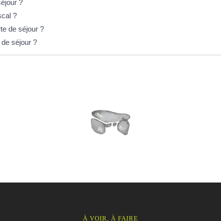
éjour ?
scal ?
te de séjour ?
 de séjour ?
À VOIR, À FAIRE