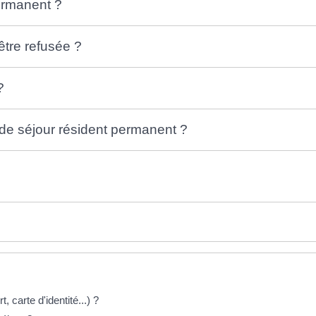
permanent ?
être refusée ?
?
e de séjour résident permanent ?
, carte d'identité...) ?