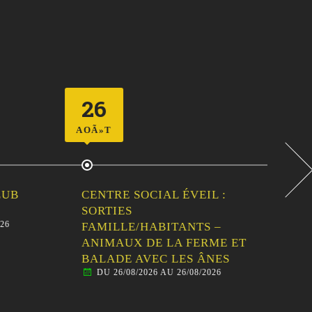
26
3
AOÃ»T
AOÃ
LUB
CENTRE SOCIAL ÉVEIL :
PA
SORTIES
TR
26
D
FAMILLE/HABITANTS –
Pass
ANIMAUX DE LA FERME ET
km, 
BALADE AVEC LES ÂNES
DU 26/08/2026 AU 26/08/2026