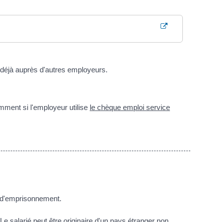
le déjà auprès d'autres employeurs.
amment si l'employeur utilise
le chèque emploi service
 d'emprisonnement.
 Le salarié peut être originaire d'un pays étranger non