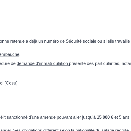
rsonne retenue a déjà un numéro de Sécurité sociale ou si elle travail
d'embauche
.
cédure de
demande d'immatriculation
présente des particularités, not
el (Cesu)
élit
sanctionné d'une amende pouvant aller jusqu'à
15 000 €
et 5 ans
ger. Ses obligations diffèrent selon la nationalité du salarié recruté.