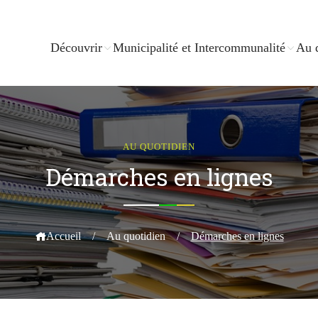
Découvrir
Municipalité et Intercommunalité
Au 
AU QUOTIDIEN
Démarches en lignes
Accueil
/
Au quotidien
/
Démarches en lignes