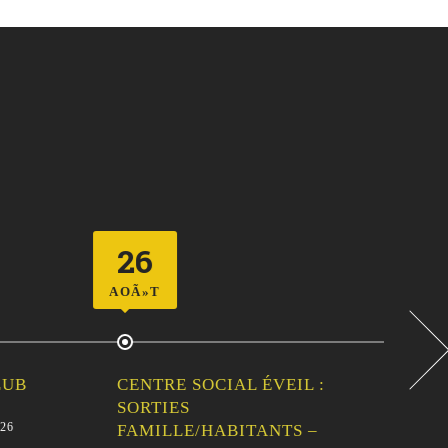
26
3
AOÃ»T
AOÃ
LUB
CENTRE SOCIAL ÉVEIL :
PA
SORTIES
TR
26
D
FAMILLE/HABITANTS –
Pass