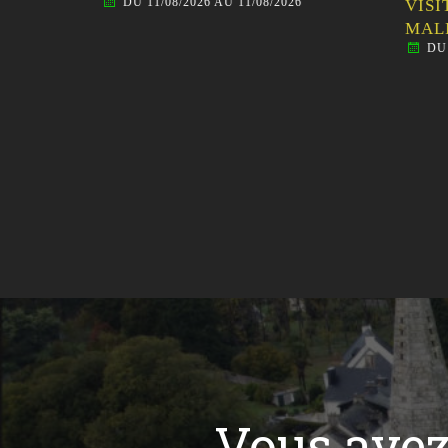
DU 11/08/2026 AU 11/08/2026
TIT
VISI
S 1
MALE
DU 
Vous ave