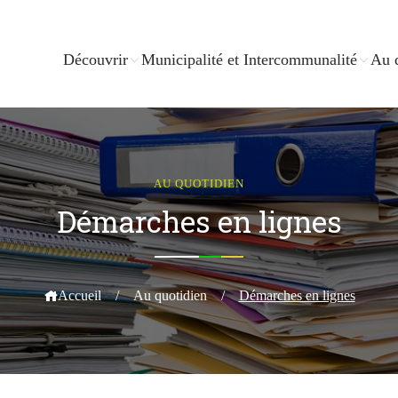
Découvrir
Municipalité et Intercommunalité
Au 
AU QUOTIDIEN
Démarches en lignes
Accueil
/
Au quotidien
/
Démarches en lignes