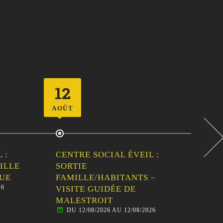
23
26
AOÛT
AOÛ
 :
VIDE-GRENIER DU CLUB
CEN
DE L’AMITIÉ
SOR
DU 23/08/2026 AU 23/08/2026
–
FAM
AN
BAL
26
D