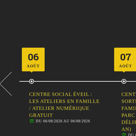
07
11
AOÛT
AOÛT
CENTRE SOCIAL ÉVEIL :
CENT
LLE
SORTIE
LES 
FAMILLE/HABITANTS –
/ IN
DU 
PARC DE LOISIRS LE P’TIT
DÉLIRE (TOUS ÂGES DÈS 1
AN)
DU 07/08/2026 AU 07/08/2026