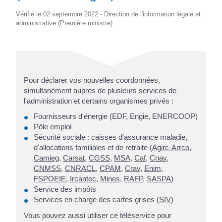
Vérifié le 02 septembre 2022 - Direction de l'information légale et
administrative (Première ministre)
Pour déclarer vos nouvelles coordonnées,
simultanément auprès de plusieurs services de
l'administration et certains organismes privés :
Fournisseurs d'énergie (EDF, Engie, ENERCOOP)
Pôle emploi
Sécurité sociale : caisses d'assurance maladie,
d'allocations familiales et de retraite (
Agirc-Arrco
,
Camieg
,
Carsat
,
CGSS
,
MSA
,
Caf
,
Cnav
,
CNMSS
,
CNRACL
,
CPAM
,
Crav
,
Enim
,
FSPOEIE
,
Ircantec
,
Mines
,
RAFP
,
SASPA
)
Service des impôts
Services en charge des cartes grises (
SIV
)
Vous pouvez aussi utiliser ce téléservice pour