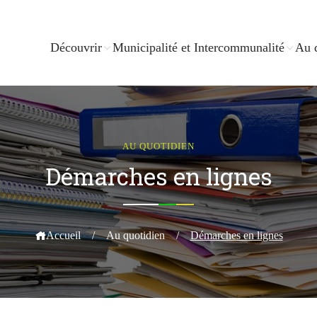
Découvrir
Municipalité et Intercommunalité
Au 
AU QUOTIDIEN
Démarches en lignes
Accueil
/
Au quotidien
/
Démarches en lignes