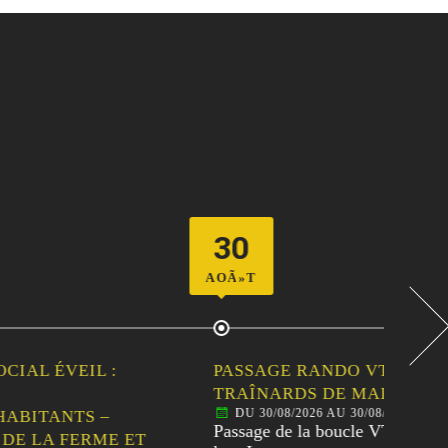
30
06
AOÃ»T
SEPT
 :
PASSAGE RANDO VTT DES
PA
TRAÎNARDS DE MALANSAC
30È
DU 30/08/2026 AU 30/08/2026
D
–
Passage de la boucle VTT de 67
Pass
ME ET