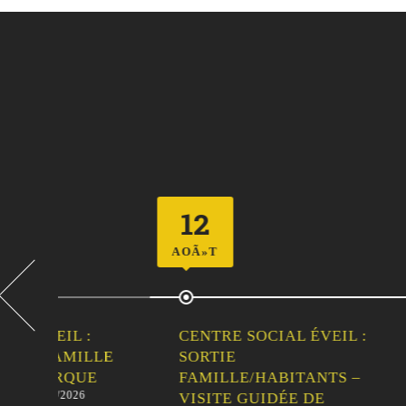
12
23
AOÃ»T
AOÃ»T
CENTRE SOCIAL ÉVEIL :
VIDE
LLE
SORTIE
DE L
DU 
E
FAMILLE/HABITANTS –
VISITE GUIDÉE DE