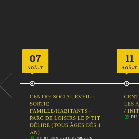
11
12
AOÃ»T
AOÃ»T
CENTRE SOCIAL ÉVEIL :
CENT
LES ATELIERS EN FAMILLE
SORT
/ INITIATION AU CIRQUE
FAMI
DU 11/08/2026 AU 11/08/2026
TIT
VISI
S 1
MALE
DU 