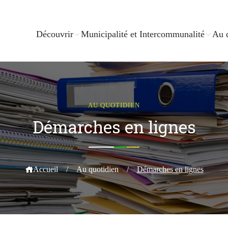
Découvrir
Municipalité et Intercommunalité
Au 
AU QUOTIDIEN
Démarches en lignes
Accueil
/
Au quotidien
/
Démarches en lignes