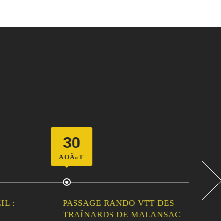
30
06
AOÃ»T
SEPT
 :
PASSAGE RANDO VTT DES
PA
TRAÎNARDS DE MALANSAC
30È