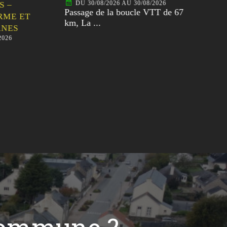
DU 30/08/2026 AU 30/08/2026
D
–
Passage de la boucle VTT de 67
Pass
ME ET
km, La ...
80km
ES
26