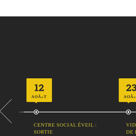
12
23
AOÃ»T
AOÃ»T
CENTRE SOCIAL ÉVEIL :
VIDE
LLE
SORTIE
DE L