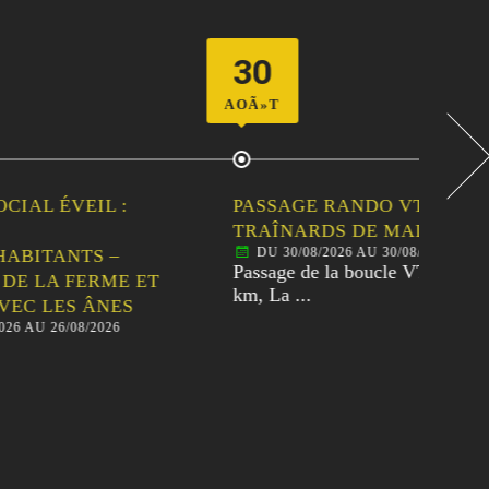
30
06
AOÃ»T
SEPT
 :
PASSAGE RANDO VTT DES
PA
TRAÎNARDS DE MALANSAC
30È
DU 30/08/2026 AU 30/08/2026
D
–
Passage de la boucle VTT de 67
Pass
ME ET
km, La ...
80km
ES
26