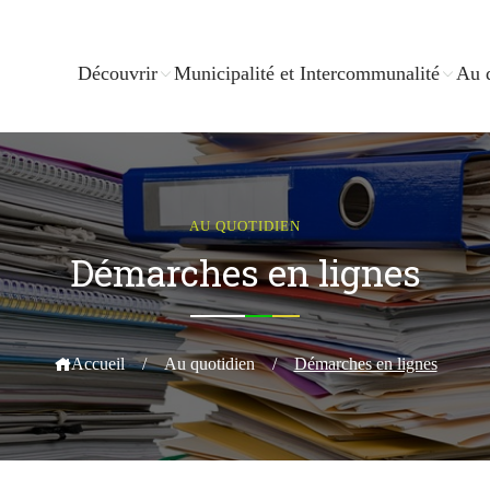
Découvrir
Municipalité et Intercommunalité
Au 
AU QUOTIDIEN
Démarches en lignes
Accueil
/
Au quotidien
/
Démarches en lignes