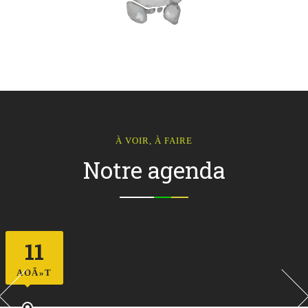
À VOIR, À FAIRE
Notre agenda
11
AOÃ»T