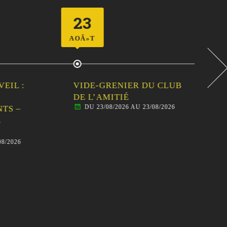
23
2
AOÃ»T
AOÃ
 :
VIDE-GRENIER DU CLUB
CEN
DE L’AMITIÉ
SOR
DU 23/08/2026 AU 23/08/2026
–
FAM
AN
BAL
26
D