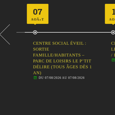
07
11
AOÃ»T
AOÃ»T
CENTRE SOCIAL ÉVEIL :
CENT
LLE
SORTIE
LES 
FAMILLE/HABITANTS –
/ IN
DU 
PARC DE LOISIRS LE P’TIT
DÉLIRE (TOUS ÂGES DÈS 1
AN)
DU 07/08/2026 AU 07/08/2026