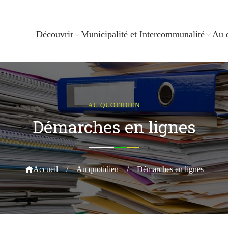
Découvrir
Municipalité et Intercommunalité
Au 
AU QUOTIDIEN
Démarches en lignes
Accueil
/
Au quotidien
/
Démarches en lignes