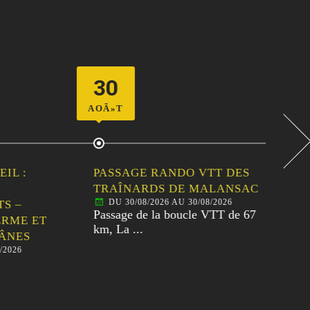
30
06
AOÃ»T
SEPT
 :
PASSAGE RANDO VTT DES
PA
TRAÎNARDS DE MALANSAC
30È
DU 30/08/2026 AU 30/08/2026
D
–
Passage de la boucle VTT de 67
Pass
ME ET
km, La ...
80km
ES
26