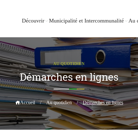
Découvrir
Municipalité et Intercommunalité
Au 
AU QUOTIDIEN
Démarches en lignes
Accueil
/
Au quotidien
/
Démarches en lignes