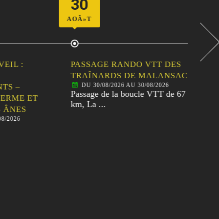
30
06
AOÃ»T
SEPT
 :
PASSAGE RANDO VTT DES
PA
TRAÎNARDS DE MALANSAC
30È
DU 30/08/2026 AU 30/08/2026
D
–
Passage de la boucle VTT de 67
Pass
ME ET
km, La ...
80km
ES
26