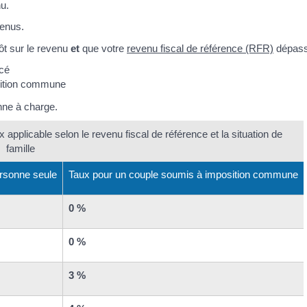
nu.
venus.
ôt sur le revenu
et
que votre
revenu fiscal de référence (RFR)
dépasse
rcé
sition commune
nne à charge.
 applicable selon le revenu fiscal de référence et la situation de
famille
rsonne seule
Taux pour un couple soumis à imposition commune
0 %
0 %
3 %