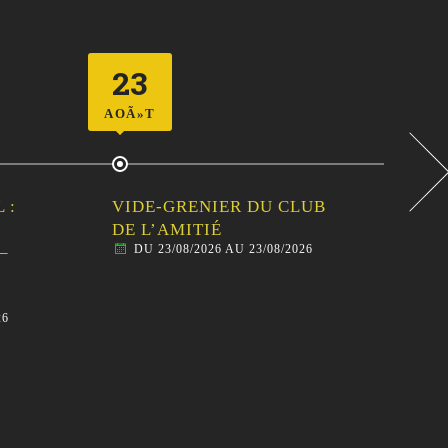
23
2
AOÃ»T
AOÃ
 :
VIDE-GRENIER DU CLUB
CEN
DE L’AMITIÉ
SOR
DU 23/08/2026 AU 23/08/2026
–
FAM
AN
BAL
26
D