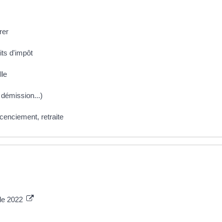
rer
its d'impôt
lle
démission...)
icenciement, retraite
 de 2022