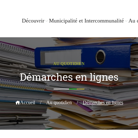
Découvrir
Municipalité et Intercommunalité
Au 
AU QUOTIDIEN
Démarches en lignes
Accueil
/
Au quotidien
/
Démarches en lignes