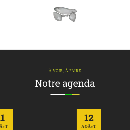
À VOIR, À FAIRE
Notre agenda
12
AOÃ»T