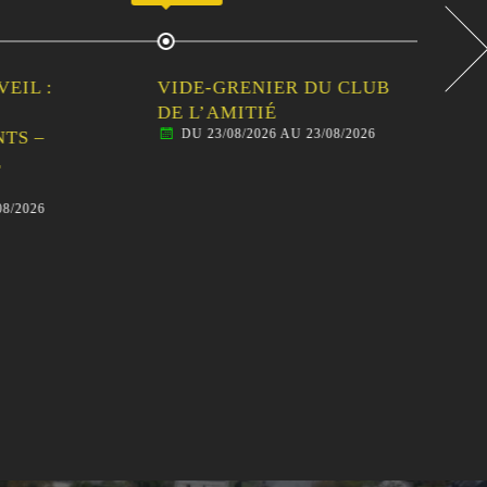
 :
VIDE-GRENIER DU CLUB
CEN
DE L’AMITIÉ
SOR
DU 23/08/2026 AU 23/08/2026
–
FAM
AN
BAL
26
D