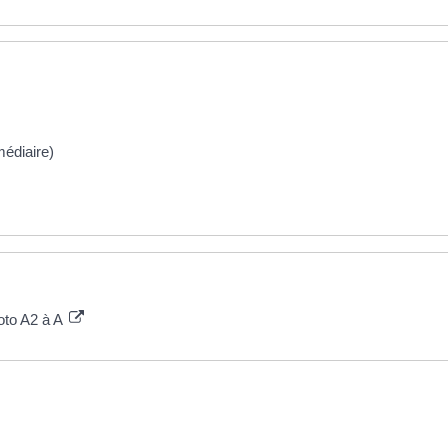
édiaire)
oto A2 à A