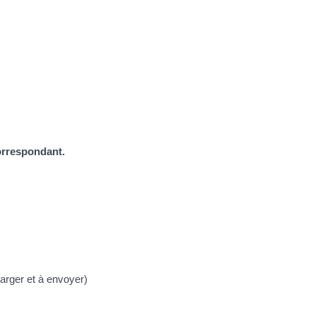
orrespondant.
harger et à envoyer)