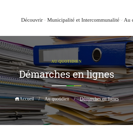
Découvrir
Municipalité et Intercommunalité
Au 
AU QUOTIDIEN
Démarches en lignes
Accueil
/
Au quotidien
/
Démarches en lignes