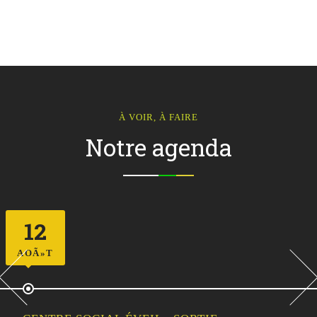
À VOIR, À FAIRE
Notre agenda
12
AOÃ»T