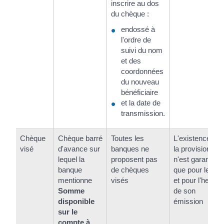
inscrire au dos
du chèque :
endossé à
l'ordre de
suivi du nom
et des
coordonnées
du nouveau
bénéficiaire
et la date de
transmission.
Chèque
Chèque barré
Toutes les
L'existence de
visé
d'avance sur
banques ne
la provision
lequel la
proposent pas
n'est garantie
banque
de chèques
que pour le jour
mentionne
visés
et pour l'heure
Somme
de son
disponible
émission
sur le
compte à