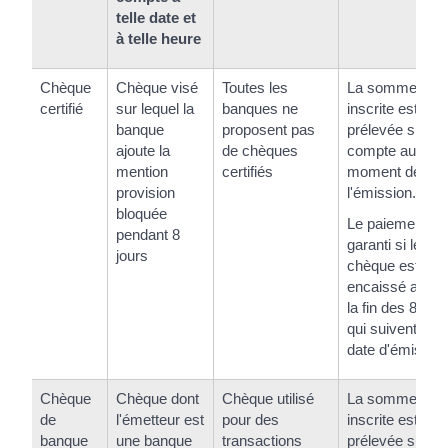
telle date et
à telle heure
Chèque
Chèque visé
Toutes les
La somme
certifié
sur lequel la
banques ne
inscrite est
banque
proposent pas
prélevée sur le
ajoute la
de chèques
compte au
mention
certifiés
moment de
provision
l'émission.
bloquée
Le paiement es
pendant 8
garanti si le
jours
chèque est
encaissé avant
la fin des 8 jour
qui suivent la
date d'émission
Chèque
Chèque dont
Chèque utilisé
La somme
de
l'émetteur est
pour des
inscrite est
banque
une banque
transactions
prélevée sur le