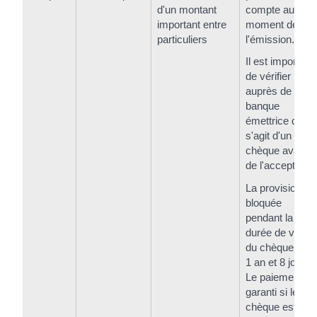
d'un montant
compte au
important entre
moment de
particuliers
l'émission.
Il est important
de vérifier
auprès de la
banque
émettrice qu'il
s'agit d'un vrai
chèque avant
de l'accepter.
La provision es
bloquée
pendant la
durée de validit
du chèque, soit
1 an et 8 jours.
Le paiement es
garanti si le
chèque est