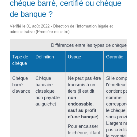
chèque barré, certifié ou chèque
de banque ?
Vérifié le 01 août 2022 - Direction de l'information légale et
administrative (Première ministre)
Différences entre les types de chèque
Type de
Définition
Usage
Garantie
chèque
Chèque
Chèque
Ne peut pas être
Si le compte de
barré
bancaire
transmis à un
l'émetteur ne
d'avance
classique,
tiers (il est dit
contient pas la
non payable
non
somme
au guichet
endossable,
correspondante
sauf au profit
le chèque sera
d'une banque
).
sans provision.
L'argent ne ser
Pour encaisser
pas créditée su
le chèque, il faut
le compte du