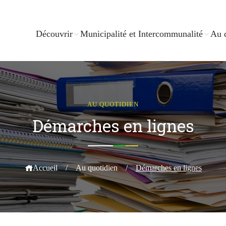
Découvrir
Municipalité et Intercommunalité
Au 
AU QUOTIDIEN
Démarches en lignes
Accueil
/
Au quotidien
/
Démarches en lignes