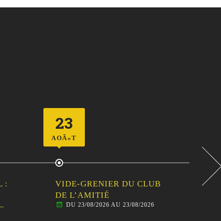
23
2
AOÃ»T
AOÃ
 :
VIDE-GRENIER DU CLUB
CEN
DE L’AMITIÉ
SOR
DU 23/08/2026 AU 23/08/2026
–
FAM
AN