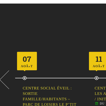
07
11
AOÃ»T
AOÃ»T
CENTRE SOCIAL ÉVEIL :
CENT
LLE
SORTIE
LES 
FAMILLE/HABITANTS –
/ IN
DU 
PARC DE LOISIRS LE P’TIT