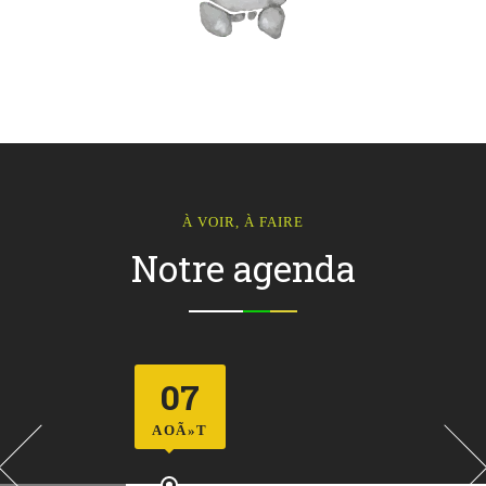
À VOIR, À FAIRE
Notre agenda
07
AOÃ»T