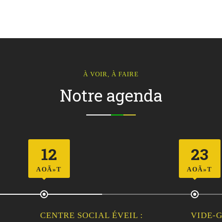
À VOIR, À FAIRE
Notre agenda
23
AOÃ»T
RE SOCIAL ÉVEIL :
VIDE-GRENIER DU C