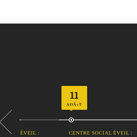
11
12
AOÃ»T
AOÃ»T
CENTRE SOCIAL ÉVEIL :
CENT