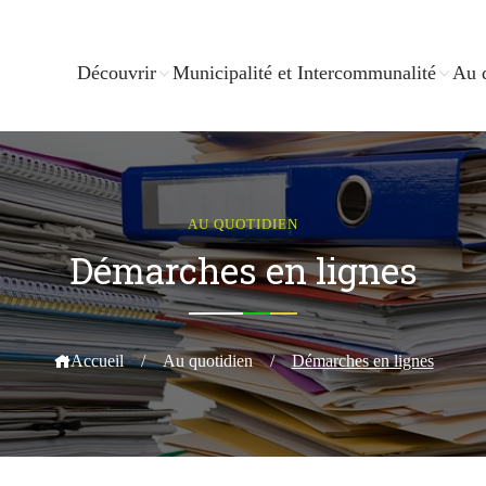
Découvrir
Municipalité et Intercommunalité
Au 
AU QUOTIDIEN
Démarches en lignes
Accueil
/
Au quotidien
/
Démarches en lignes