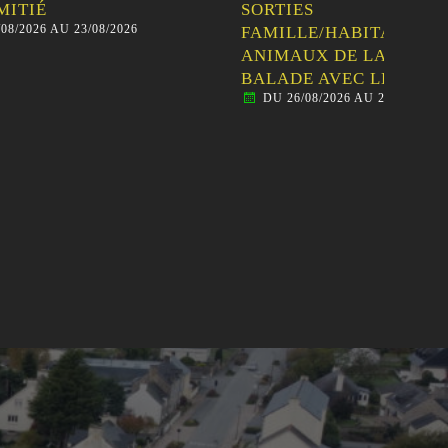
SORTIES
TR
26
D
FAMILLE/HABITANTS –
Pass
ANIMAUX DE LA FERME ET
km, 
BALADE AVEC LES ÂNES
DU 26/08/2026 AU 26/08/2026