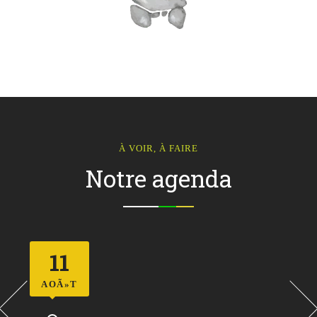
À VOIR, À FAIRE
Notre agenda
11
AOÃ»T