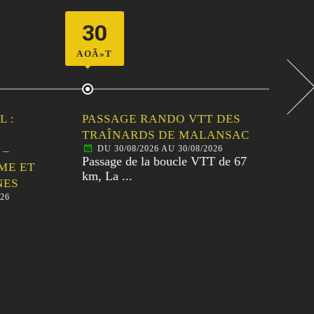
30
06
AOÃ»T
SEPT
 :
PASSAGE RANDO VTT DES
PA
TRAÎNARDS DE MALANSAC
30È
DU 30/08/2026 AU 30/08/2026
D
–
Passage de la boucle VTT de 67
Pass
ME ET
km, La ...
80km
ES
26