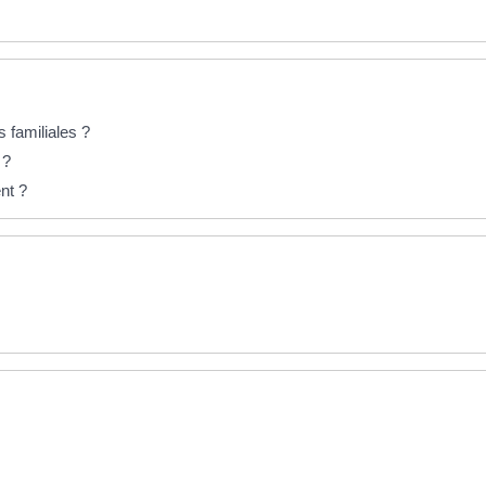
 familiales ?
 ?
nt ?