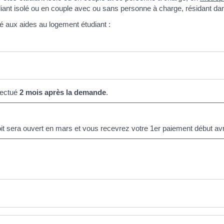
diant isolé ou en couple avec ou sans personne à charge, résidant d
é aux aides au logement étudiant :
fectué
2 mois après la demande
.
roit sera ouvert en mars et vous recevrez votre 1
er
paiement début avri