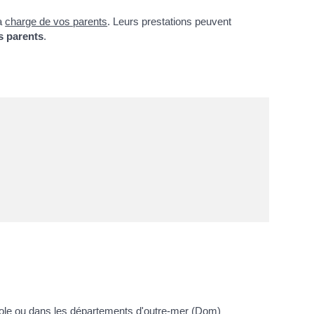
la
charge de vos parents
. Leurs prestations peuvent
s parents
.
ole
ou dans les
départements d'outre-mer (Dom)