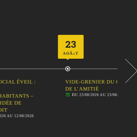
23
2
AOÃ»T
AOÃ
 :
VIDE-GRENIER DU CLUB
CEN
DE L’AMITIÉ
SOR
DU 23/08/2026 AU 23/08/2026
–
FAM
AN
BAL
26
D