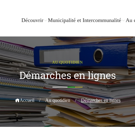
Découvrir
Municipalité et Intercommunalité
Au 
AU QUOTIDIEN
Démarches en lignes
Accueil
/
Au quotidien
/
Démarches en lignes