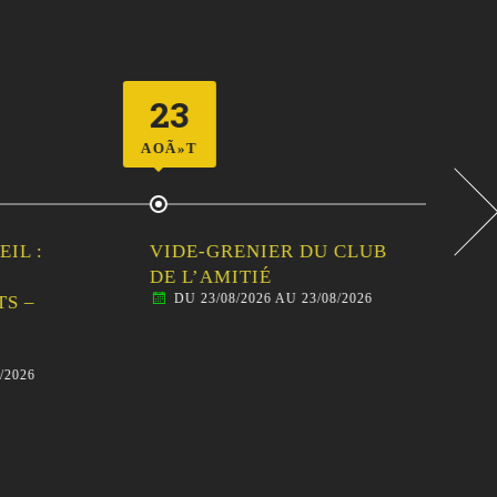
23
2
AOÃ»T
AOÃ
 :
VIDE-GRENIER DU CLUB
CEN
DE L’AMITIÉ
SOR
DU 23/08/2026 AU 23/08/2026
–
FAM
AN
BAL
26
D