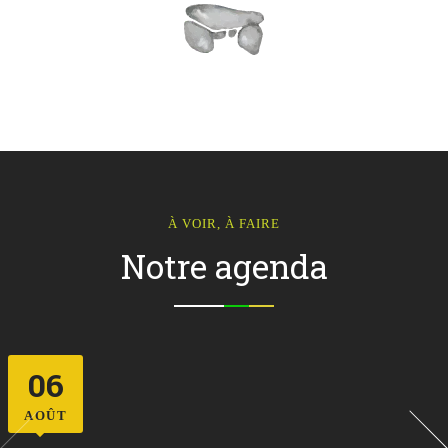
À VOIR, À FAIRE
Notre agenda
07
AOÛT