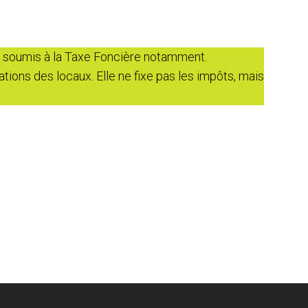
s soumis à la Taxe Foncière notamment.
ations des locaux. Elle ne fixe pas les impôts, mais