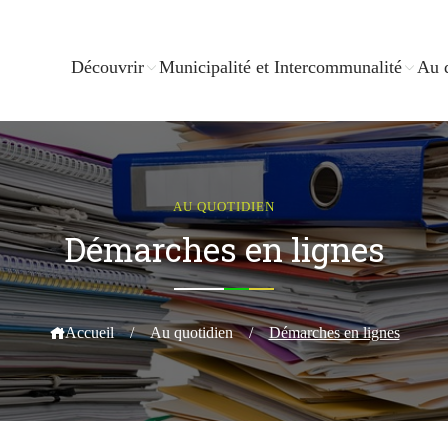
Découvrir
Municipalité et Intercommunalité
Au 
AU QUOTIDIEN
Démarches en lignes
Accueil
/
Au quotidien
/
Démarches en lignes