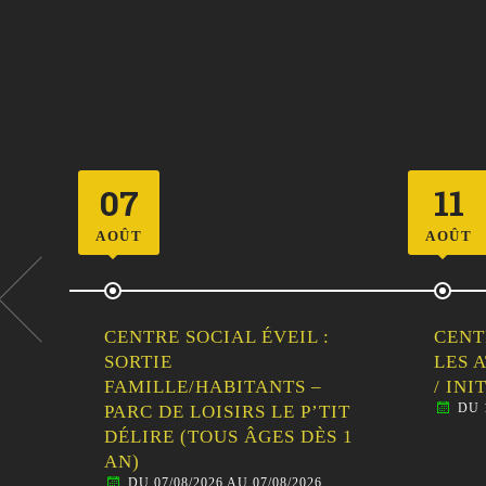
11
12
AOÛT
AOÛT
CENTRE SOCIAL ÉVEIL :
CENT
LES ATELIERS EN FAMILLE
SORT
/ INITIATION AU CIRQUE
FAMI
DU 11/08/2026 AU 11/08/2026
TIT
VISI
S 1
MALE
DU 