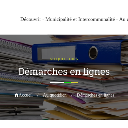
Découvrir
Municipalité et Intercommunalité
Au 
AU QUOTIDIEN
Démarches en lignes
Accueil
/
Au quotidien
/
Démarches en lignes