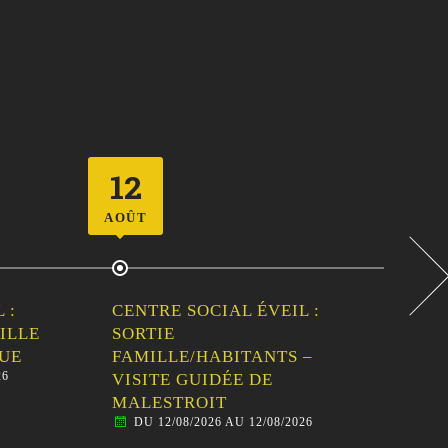
23
26
AOÛT
AOÛ
 :
VIDE-GRENIER DU CLUB
CEN
DE L’AMITIÉ
SOR
DU 23/08/2026 AU 23/08/2026
–
FAM
AN
BAL
26
D