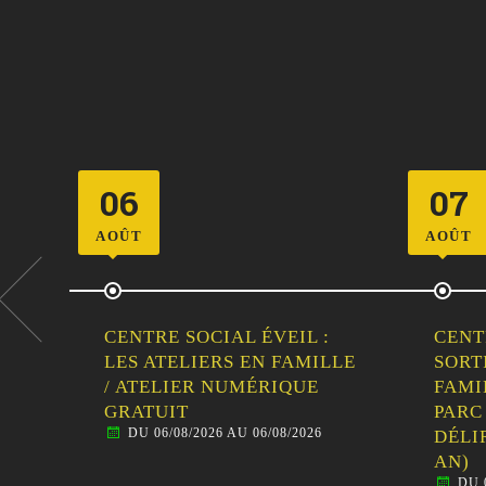
07
11
AOÛT
AOÛT
CENTRE SOCIAL ÉVEIL :
CENT
LLE
SORTIE
LES 
FAMILLE/HABITANTS –
/ IN
DU 
PARC DE LOISIRS LE P’TIT
DÉLIRE (TOUS ÂGES DÈS 1
AN)
DU 07/08/2026 AU 07/08/2026