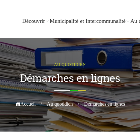
Découvrir
Municipalité et Intercommunalité
Au 
AU QUOTIDIEN
Démarches en lignes
Accueil
/
Au quotidien
/
Démarches en lignes